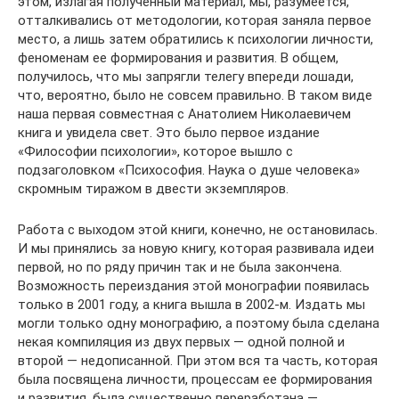
этом, излагая полученный материал, мы, разумеется,
отталкивались от методологии, которая заняла первое
место, а лишь затем обратились к психологии личности,
феноменам ее формирования и развития. В общем,
получилось, что мы запрягли телегу впереди лошади,
что, вероятно, было не совсем правильно. В таком виде
наша первая совместная с Анатолием Николаевичем
книга и увидела свет. Это было первое издание
«Философии психологии», которое вышло с
подзаголовком «Психософия. Наука о душе человека»
скромным тиражом в двести экземпляров.
Работа с выходом этой книги, конечно, не остановилась.
И мы принялись за новую книгу, которая развивала идеи
первой, но по ряду причин так и не была закончена.
Возможность переиздания этой монографии появилась
только в 2001 году, а книга вышла в 2002-м. Издать мы
могли только одну монографию, а поэтому была сделана
некая компиляция из двух первых — одной полной и
второй — недописанной. При этом вся та часть, которая
была посвящена личности, процессам ее формирования
и развития, была существенно переработана —