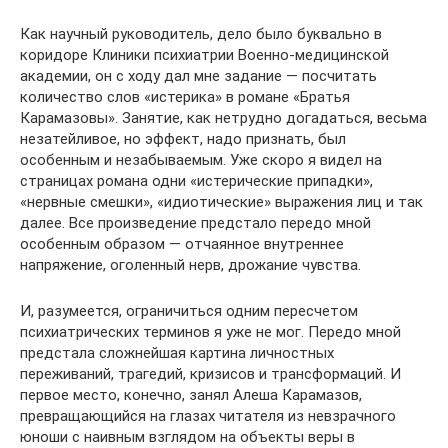
Как научный руководитель, дело было буквально в
коридоре Клиники психиатрии Военно-медицинской
академии, он с ходу дал мне задание — посчитать
количество слов «истерика» в романе «Братья
Карамазовы». Занятие, как нетрудно догадаться, весьма
незатейливое, но эффект, надо признать, был
особенным и незабываемым. Уже скоро я видел на
страницах романа одни «истерические припадки»,
«нервные смешки», «идиотические» выражения лиц и так
далее. Все произведение предстало передо мной
особенным образом — отчаянное внутреннее
напряжение, оголенный нерв, дрожание чувства.
И, разумеется, ограничиться одним пересчетом
психиатрических терминов я уже не мог. Передо мной
предстала сложнейшая картина личностных
переживаний, трагедий, кризисов и трансформаций. И
первое место, конечно, занял Алеша Карамазов,
превращающийся на глазах читателя из невзрачного
юноши с наивным взглядом на объекты веры в