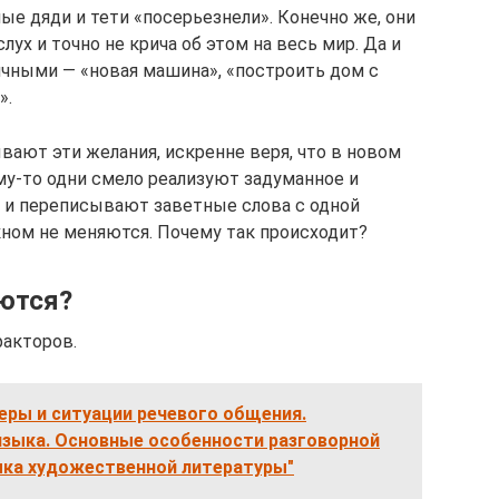
е дяди и тети «посерьезнели». Конечно же, они
лух и точно не крича об этом на весь мир. Да и
чными — «новая машина», «построить дом с
».
вают эти желания, искренне веря, что в новом
ему-то одни смело реализуют задуманное и
к и переписывают заветные слова с одной
кном не меняются. Почему так происходит?
ются?
акторов.
феры и ситуации речевого общения.
зыка. Основные особенности разговорной
зыка художественной литературы"