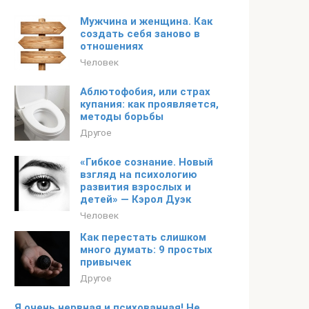
Мужчина и женщина. Как
создать себя заново в
отношениях
Человек
Аблютофобия, или страх
купания: как проявляется,
методы борьбы
Другое
«Гибкое сознание. Новый
взгляд на психологию
развития взрослых и
детей» — Кэрол Дуэк
Человек
Как перестать слишком
много думать: 9 простых
привычек
Другое
Я очень нервная и психованная! Не