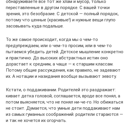
обнаруживаете все тот же хлам и мусор, только
переставленные в другом порядке. С вашей точки
зрения, это безобразие. С детской — полный порядок,
потому что ценные (красивые!) и нужные вещи глупо
засовывать куда подальше.
То же самое происходит, когда мы о чем-то
предупреждаем, или о чем-то просим, или в чем-то
пытаемся убедить детей. Детское мышление конкретно
и практично. До высоких абстрактных истин оно
дорастает к средним, а чаще — к старшим классам.
Потому общие рассуждения, как правило, не задевают
их. А нотации и назидания вообще вызывают зевоту.
Кстати, о поддакивании. Родителей это раздражает:
кивает детка головой, соглашается, вроде все понял, а
потом выясняется, что не понял ни-че-го. Но обижаться
не стоит. Думается, что умные дети поддакивают нам
из самых гуманных соображений: родители стараются —
и так не хочется их огорчать.