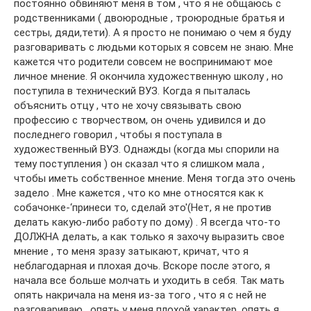
постоянно обвиняют меня в том , что я не общаюсь с
родственниками ( двоюродные , троюродные братья и
сестры, дяди,тети). А я просто не понимаю о чем я буду
разговаривать с людьми которых я совсем не знаю. Мне
кажется что родители совсем не воспринимают мое
личное мнение. Я окончила художественную школу , но
поступила в технический ВУЗ. Когда я пыталась
объяснить отцу , что не хочу связывать свою
профессию с творчеством, он очень удивился и до
последнего говорил , чтобы я поступала в
художественный ВУЗ. Однажды (когда мы спорили на
тему поступления ) он сказал что я слишком мала ,
чтобы иметь собственное мнение. Меня тогда это очень
задело . Мне кажется , что ко мне относятся как к
собачонке-‘принеси то, сделай это'(Нет, я не против
делать какую-либо работу по дому) . Я всегда что-то
ДОЛЖНА делать, а как только я захочу выразить свое
мнение , то меня зразу затыкают, кричат, что я
неблагодарная и плохая дочь. Вскоре после этого, я
начала все больше молчать и уходить в себя. Так мать
опять накричала на меня из-за того , что я с ней не
разговариваю , опять у меня плохой характер, опять я