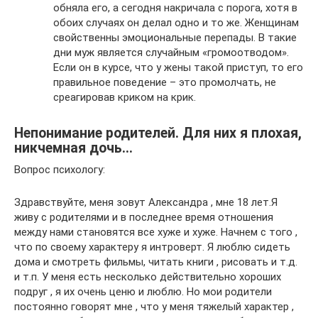
обняла его, а сегодня накричала с порога, хотя в
обоих случаях он делал одно и то же. Женщинам
свойственны эмоциональные перепады. В такие
дни муж является случайным «громоотводом».
Если он в курсе, что у жены такой приступ, то его
правильное поведение – это промолчать, не
среагировав криком на крик.
Непонимание родителей. Для них я плохая,
никчемная дочь…
Вопрос психологу:
Здравствуйте, меня зовут Александра , мне 18 лет.Я
живу с родителями и в последнее время отношения
между нами становятся все хуже и хуже. Начнем с того ,
что по своему характеру я интроверт. Я люблю сидеть
дома и смотреть фильмы, читать книги , рисовать и т.д.
и т.п. У меня есть несколько действительно хороших
подруг , я их очень ценю и люблю. Но мои родители
постоянно говорят мне , что у меня тяжелый характер ,