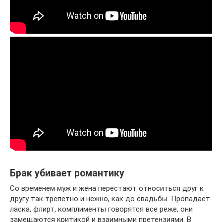
Брак убивает романтику
Со временем муж и жена перестают относиться друг к
другу так трепетно и нежно, как до свадьбы. Пропадает
ласка, флирт, комплименты говорятся все реже, они
замещаются критикой и взаимными претензиями. В