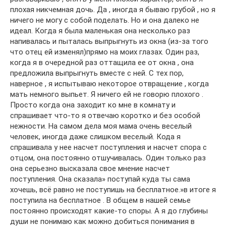
плохая никчемная дочь. Да , иногда я бываю грубой , но я
ничего не могу с собой поделать. Но и она далеко не
идеал. Когда я была маленькая она несколько раз
напивалась и пыталась выпрыгнуть из окна (из-за того
что отец ей изменял)прямо на моих глазах. Один раз,
когда я в очередной раз оттащила ее от окна , она
предложила выпрыгнуть вместе с ней. С тех пор,
наверное , я испытываю некоторое отвращение , когда
мать немного выпьет. Я ничего ей не говорю плохого .
Просто когда она заходит ко мне в комнату и
спрашивает что-то я отвечаю коротко и без особой
нежности. На самом дела моя мама очень веселый
человек, иногда даже слишком веселый. Кода я
спрашивала у нее насчет поступления и насчет спора с
отцом, она постоянно отшучивалась. Один только раз
она серьезно высказала свое мнение насчет
поступления. Она сказала» поступай куда ты сама
хочешь, всё равно не поступишь на бесплатное.»в итоге я
поступила на бесплатное . В общем в нашей семье
постоянно происходят какие-то споры. А я до глубины
души не понимаю как можно добиться понимания в