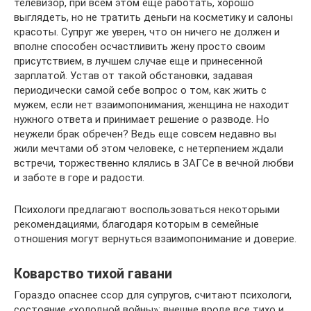
телевизор, при всем этом еще работать, хорошо
выглядеть, но не тратить деньги на косметику и салоны
красоты. Супруг же уверен, что он ничего не должен и
вполне способен осчастливить жену просто своим
присутствием, в лучшем случае еще и принесенной
зарплатой. Устав от такой обстановки, задавая
периодически самой себе вопрос о том, как жить с
мужем, если нет взаимопонимания, женщина не находит
нужного ответа и принимает решение о разводе. Но
неужели брак обречен? Ведь еще совсем недавно вы
жили мечтами об этом человеке, с нетерпением ждали
встречи, торжественно клялись в ЗАГСе в вечной любви
и заботе в горе и радости.
Психологи предлагают воспользоваться некоторыми
рекомендациями, благодаря которым в семейные
отношения могут вернуться взаимопонимание и доверие.
Коварство тихой гавани
Гораздо опаснее ссор для супругов, считают психологи,
состояние «холодной войны»: внешне вроде все тихо и