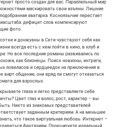
тернет просто создан для вас. Параллельный мир
можностями маскировать свои изъяны. Лишние
подобранная аватарка. Косноязычие перестаёт
 масштаба: дефицит слов компенсируют
ющие фото.
отки и донжуаны в Сети чувствуют себя как
изни всегда есть с кем пойти в кино, в клуб и
оре. Но все последние романы развивались по
хожи, как близнецы. Поиск новизны, интриги,
ых ловеласов и сердцеедок на приключения в
ое вирт общение, они вряд ли смогут отказаться
рмата для взрослых.
рываете глаза и легко представляете себе
чты? Цвет глаз и волос, рост, характер – вы
 быть. Никто из знакомых представителей
ответствует заданным критериям. А на меньшее
узнать, что такое виртуальная любовь. Интернет –
редаваться фантазиям. Проецируете идеальный