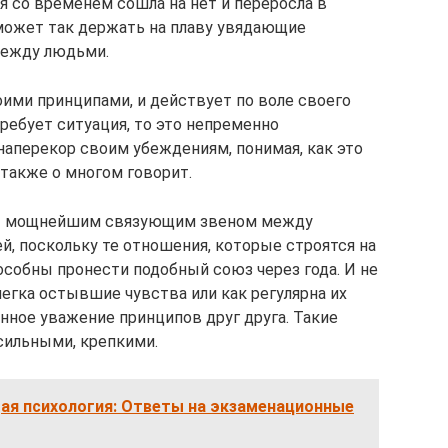
я со временем сошла на нет и переросла в
 может так держать на плаву увядающие
между людьми.
оими принципами, и действует по воле своего
требует ситуация, то это непременно
наперекор своим убеждениям, понимая, как это
 также о многом говорит.
ет мощнейшим связующим звеном между
й, поскольку те отношения, которые строятся на
пособны пронести подобный союз через года. И не
легка остывшие чувства или как регулярна их
нное уважение принципов друг друга. Такие
сильными, крепкими.
щая психология: Ответы на экзаменационные