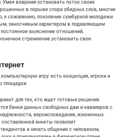
. Умея вовремя остановить поток своих
брошенных в порыве спора обидных слов, многие
о, к сожалению, поколение сумбурной молодежи
вым, заносчивым характером в подавляющем
 постоянное выяснение отношений,
конечное стремление установить свое
нтернет
компьютерную игру: есть концепция, игроки и
р площадки:
риант для тех, кто ищет готовые решения.
ся банки данных свободных дам и кавалеров с
надлежности, вероисповедания, жизненных
о составленной анкеты позволит
тендентов и начать общение с человеком,
 духу и привлекателен в физическом плане.