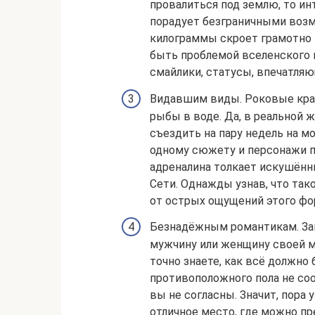
провалиться под землю, то ин
порадует безграничными воз
килограммы скроет грамотно 
быть проблемой вселенского
смайлики, статусы, впечатля
Видавшим виды. Роковые крас
рыбы в воде. Да, в реальной ж
съездить на пару недель на м
одному сюжету и персонажи по
адреналина толкает искушённ
Сети. Однажды узнав, что так
от острых ощущений этого фо
Безнадёжным романтикам. Зак
мужчину или женщину своей ме
точно знаете, как всё должно
противоположного пола не со
вы не согласны. Значит, пора 
отличное место, где можно п