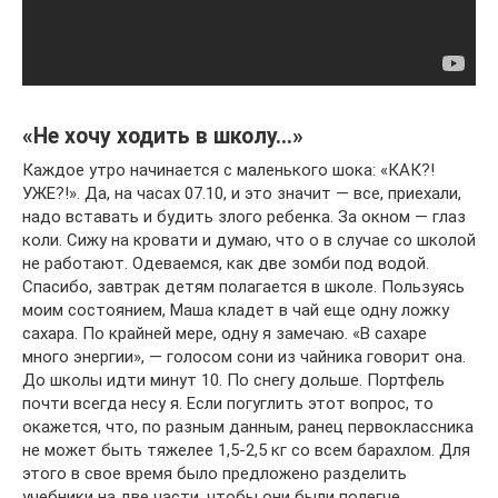
«Не хочу ходить в школу…»
Каждое утро начинается с маленького шока: «КАК?!
УЖЕ?!». Да, на часах 07.10, и это значит — все, приехали,
надо вставать и будить злого ребенка. За окном — глаз
коли. Сижу на кровати и думаю, что о в случае со школой
не работают. Одеваемся, как две зомби под водой.
Спасибо, завтрак детям полагается в школе. Пользуясь
моим состоянием, Маша кладет в чай еще одну ложку
сахара. По крайней мере, одну я замечаю. «В сахаре
много энергии», — голосом сони из чайника говорит она.
До школы идти минут 10. По снегу дольше. Портфель
почти всегда несу я. Если погуглить этот вопрос, то
окажется, что, по разным данным, ранец первоклассника
не может быть тяжелее 1,5-2,5 кг со всем барахлом. Для
этого в свое время было предложено разделить
учебники на две части, чтобы они были полегче.