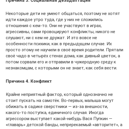
Причина 3. Социальная дезадаптация
Некоторые дети не умеют общаться, поэтому не хотят
идти каждое утро туда, где у них не сложились
отношения с кем-то. Они не участвуют в играх,
агрессивны, сами провоцируют конфликты, никого не
слушают, ни с кем не дружат. И это вовсе не
особенности психики, как в предыдущем случае. Их
просто этому не научили в своё время родители. Прятали
своё чадо в четырёх стенах дома, как дивный цветок, а
потом сорвали его и отправили в чужеродную среду к
незнакомцам, с которыми он не знает, как себя вести.
Причина 4. Конфликт
Крайне неприятный фактор, который однозначно не
стоит пускать на самотёк. Во-первых, малыша могут
обижать в садике сверстники — из-за внешности,
какого-то поступка, единичного случая. Иногда
агрессором выступает какой-нибудь Вася Пупкин —
«главарь» детской банды, непререкаемый «авторитет», а