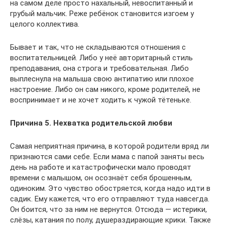
на самом деле просто нахальный, невоспитанный и
грубый мальчик. Реже ребёнок становится изгоем у
целого коллектива.
Бывает и так, что не складываются отношения с
воспитательницей. Либо у неё авторитарный стиль
преподавания, она строга и требовательная. Либо
выплеснула на малыша свою антипатию или плохое
настроение. Либо он сам никого, кроме родителей, не
воспринимает и не хочет ходить к чужой тётеньке.
Причина 5. Нехватка родительской любви
Самая неприятная причина, в которой родители вряд ли
признаются сами себе. Если мама с папой заняты весь
день на работе и катастрофически мало проводят
времени с малышом, он осознаёт себя брошенным,
одиноким. Это чувство обостряется, когда надо идти в
садик. Ему кажется, что его отправляют туда навсегда.
Он боится, что за ним не вернутся. Отсюда — истерики,
слёзы, катания по полу, душераздирающие крики. Также