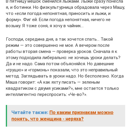
В пятницу мешок сменился лыжами. Лыжи сразу понесла
я, и ботинки. Но физкультурница обрадовала через Машу,
что «если погода непонятная, приносить и лыжи, и
форму». Фиг ей. Если погода непонятная, ничего не
возьму. Я тоже соня, я хочу в чайник…
Господи, середина дня, а так хочется спать… Такой
режим — это совершенно не мое. А вечером после
работы вторая смена — проверка уроков. Сначала я к
этому подходила либерально: не хочешь уроки делать?
Да и не надо. Сама потом объясняйся. Но давешние
«грущю» и «гормонь» показали, что это неправильный
метод. Заглядывать в уроки надо. Но бесполезно. Когда
Маша говорит: «А как яхту писать — зеленым
квадратиком с двумя усиками?», мне остается только
интеллигентно переспросить: «Че-во?».
Читайте также:
По каким признакам можно
понять, что женщина - неряха?