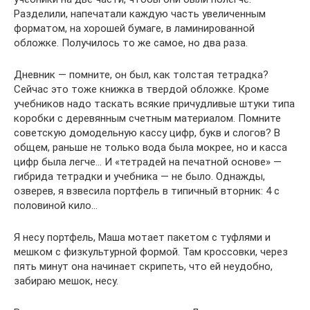
Разделили, напечатали каждую часть увеличенным
форматом, на хорошей бумаге, в ламинированной
обложке. Получилось то же самое, но два раза.
Дневник — помните, он был, как толстая тетрадка?
Сейчас это тоже книжка в твердой обложке. Кроме
учебников надо таскать всякие причудливые штуки типа
коробки с деревянным счетным материалом. Помните
советскую домодельную кассу цифр, букв и слогов? В
общем, раньше не только вода была мокрее, но и касса
цифр была легче… И «тетрадей на печатной основе» —
гибрида тетрадки и учебника — не было. Однажды,
озверев, я взвесила портфель в типичный вторник: 4 с
половиной кило…
Я несу портфель, Маша мотает пакетом с туфлями и
мешком с физкультурной формой. Там кроссовки, через
пять минут она начинает скрипеть, что ей неудобно,
забираю мешок, несу.