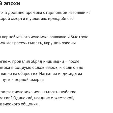
й эпохи
: в древние времена отщепенцев изгоняли из
скорой смерти в условиях враждебного
я первобытного человека означало и быструю
век мог рассчитывать, нарушив законы
огнем, провалил обряд инициации – после
ека в социуме осложнялось, и, если он не
гнание из общества. Изгнание индивида из
путь к верной смерти.
тавляет человека испытывать глубокие
ества? Одинокий, наедине с жестокой,
овеческого общения…