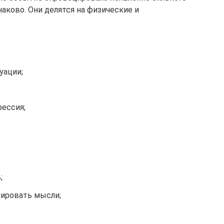
аково. Они делятся на физические и
уации;
рессия;
;
лировать мысли;