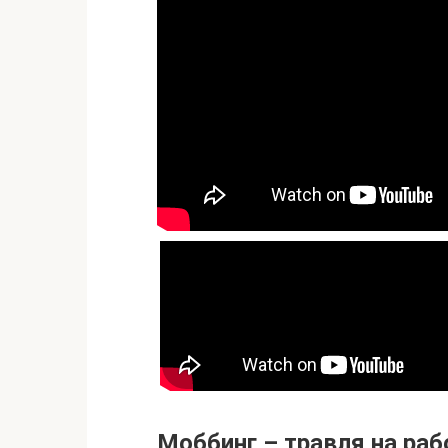
Моббинг – травля на раб