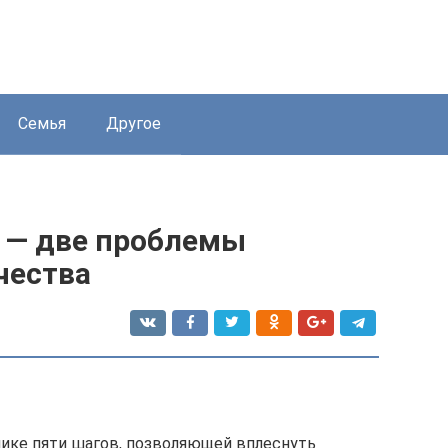
Семья
Другое
я — две проблемы
чества
нике пяти шагов, позволяющей вплеснуть