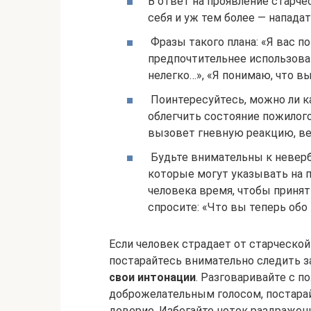
В ответ на проявление старче
себя и уж тем более — нападат
Фразы такого плана: «Я вас п
предпочтительнее использова
нелегко…», «Я понимаю, что в
Поинтересуйтесь, можно ли к
облегчить состояние пожилого
вызовет гневную реакцию, ве
Будьте внимательны к неверб
которые могут указывать на 
человека время, чтобы принят
спросите: «Что вы теперь обо
Если человек страдает от старческой
постарайтесь внимательно следить з
свои интонации
. Разговаривайте с 
доброжелательным голосом, постар
доверие. Избегайте ноток раздражени