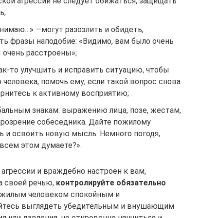
ской агрессии не следует обижаться, защищать
ь;
онимаю…» —могут разозлить и обидеть,
ть фразы наподобие: «Видимо, вам было очень
ы очень расстроены»;
ак-то улучшить и исправить ситуацию, чтобы
 человека, помочь ему; если такой вопрос снова
рнитесь к активному восприятию;
альным знакам: выражению лица, позе, жестам,
прозрение собеседника. Дайте пожилому
ь и освоить новую мысль. Немного погодя,
 всем этом думаете?».
 агрессии и враждебно настроен к вам,
а своей речью,
контролируйте обязательно
пожилым человеком спокойным и
айтесь выглядеть убедительным и внушающим
я или давления, но откровенно нянчиться и