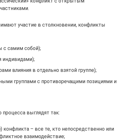
лассический» конфликт с открытым
частниками.
инимают участие в столкновении, конфликты
 с самим собой);
 индивидами);
ми влияния в отдельно взятой группе);
ными группами с противоречащими позициями и
 процесса выглядят так:
) конфликта – все те, кто непосредственно или
фликтное взаимодействие;