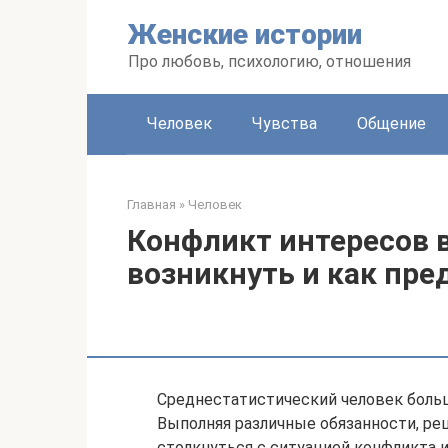
Перейти
Женские истории
к
контенту
Про любовь, психологию, отношения
Человек
Чувства
Общение
Главная
»
Человек
Конфликт интересов в
возникнуть и как пре
Среднестатистический человек больш
Выполняя различные обязанности, ре
столкнуться с ситуацией конфликта 