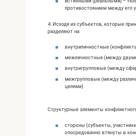
истинными (реальными) – «к
противостоянием между его у
4. Исходя из субъектов, которые пр
разделяют на:
внутриличностные (конфликты
межличностные (между двумя
внутригрупповые (между сфера
межгрупповые (между различ
целями).
Структурные элементы конфликтного
стороны (субъекты, участники
опосредованно втянуты в кон