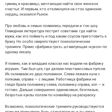
«умниц и красавиц», мечтающих найти свое женское
счастье. И первым, кто откликнулся на стон одиноких
сердец, оказался Рынок.
Про любовь и семью появились передачи и ток-шоу.
Гламурная литература пестрит советами: где найти
мужа, как его поймать и под каким соусом приготовить к
браку. Но особо свирепствуют психологические
тренинги. Прямо «фабрика грез», штампующая «кукол» по
одному лекалу.
Я помню, как в младших классах нас водили на фабрику
игрушек. Там был цех, где делали пластмассовых пупсов.
Их склеивали из двух половинок. Слева лежала куча с
попками, справа — с лицами. Работница фабрики не
глядя брала половинку слева, половинку справа, хоп — и
готово. Дальше совершенно одинаковые, безглазые,
безротые куклы ползли по конвейеру на раскраску.
Возможно, психологические тренинги руководствуются
этим же принципом: будь стандартным, и ты легко