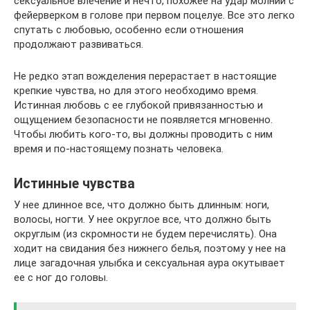
сексуальное влечение и нечто, похожее на удар молнии с
фейерверком в голове при первом поцелуе. Все это легко
спутать с любовью, особенно если отношения
продолжают развиваться.
Не редко этап вожделения перерастает в настоящие
крепкие чувства, но для этого необходимо время.
Истинная любовь с ее глубокой привязанностью и
ощущением безопасности не появляется мгновенно.
Чтобы любить кого-то, вы должны проводить с ним
время и по-настоящему познать человека.
Истинные чувства
У нее длинное все, что должно быть длинным: ноги,
волосы, ногти. У нее округлое все, что должно быть
округлым (из скромности не будем перечислять). Она
ходит на свидания без нижнего белья, поэтому у нее на
лице загадочная улыбка и сексуальная аура окутывает
ее с ног до головы.