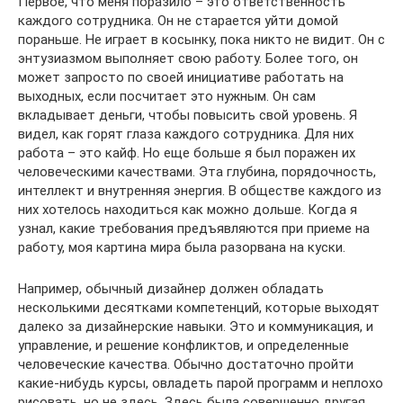
Первое, что меня поразило – это ответственность
каждого сотрудника. Он не старается уйти домой
пораньше. Не играет в косынку, пока никто не видит. Он с
энтузиазмом выполняет свою работу. Более того, он
может запросто по своей инициативе работать на
выходных, если посчитает это нужным. Он сам
вкладывает деньги, чтобы повысить свой уровень. Я
видел, как горят глаза каждого сотрудника. Для них
работа – это кайф. Но еще больше я был поражен их
человеческими качествами. Эта глубина, порядочность,
интеллект и внутренняя энергия. В обществе каждого из
них хотелось находиться как можно дольше. Когда я
узнал, какие требования предъявляются при приеме на
работу, моя картина мира была разорвана на куски.
Например, обычный дизайнер должен обладать
несколькими десятками компетенций, которые выходят
далеко за дизайнерские навыки. Это и коммуникация, и
управление, и решение конфликтов, и определенные
человеческие качества. Обычно достаточно пройти
какие-нибудь курсы, овладеть парой программ и неплохо
рисовать, но не здесь. Здесь была совершенно другая