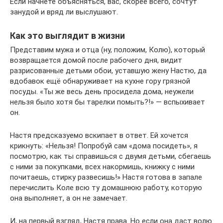
Если начнёте объясняться, вас, скорее всего, сочтут
занудой и вряд ли выслушают.
Как это выглядит в жизни
Представим мужа и отца (ну, положим, Колю), который
возвращается домой после рабочего дня, видит
разрисованные детьми обои, уставшую жену Настю, да
вдобавок ещё обнаруживает на кухне гору грязной
посуды. «Ты же весь день просидела дома, неужели
нельзя было хотя бы тарелки помыть?!» — вспыхивает
он.
Настя предсказуемо вскипает в ответ. Ей хочется
крикнуть: «Нельзя! Попробуй сам «дома посидеть», я
посмотрю, как ты справишься с двумя детьми, сбегаешь
с ними за покупками, всех накормишь, книжку с ними
почитаешь, стирку развесишь!» Настя готова в запале
перечислить Коле всю ту домашнюю работу, которую
она выполняет, а он не замечает.
И, на первый взгляд, Настя права. Но если она даст волю