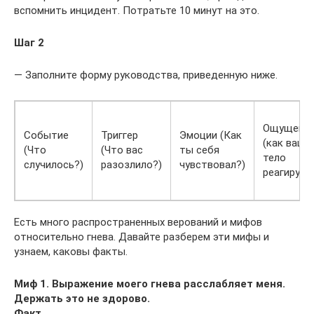
вспомнить инцидент. Потратьте 10 минут на это.
Шаг 2
— Заполните форму руководства, приведенную ниже.
Ощущени
Событие
Триггер
Эмоции (Как
(как ваше
(Что
(Что вас
ты себя
тело
случилось?)
разозлило?)
чувствовал?)
реагирует
Есть много распространенных верований и мифов
относительно гнева. Давайте разберем эти мифы и
узнаем, каковы факты.
Миф 1. Выражение моего гнева расслабляет меня.
Держать это не здорово.
Факт.