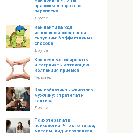
Как понять что ты
нравишься парню по
переписке
Другое
Как найти выход
из сложной жизненной
ситуации: 3 эффективных
способа
Другое
Как себя мотивировать
и сохранять мотивацию.
Коллекция приемов
Человек
Как соблазнить женатого
мужчину: стратегия и
тактика
Другое
Психотерапия в
психологии. Что это такое,
методы, виды: групповая,