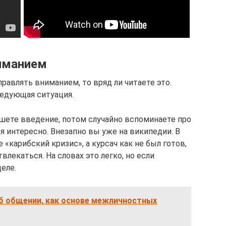
ниманием
правлять вниманием, то вряд ли читаете это.
ледующая ситуация.
шете введение, потом случайно вспоминаете про
я интересно. Внезапно вы уже на википедии. В
е «карибский кризис», а курсач как не был готов,
твлекаться. На словах это легко, но если
еле.
б общении, как основе межличностных