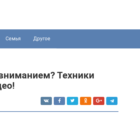
Семья
Другое
 вниманием? Техники
део!