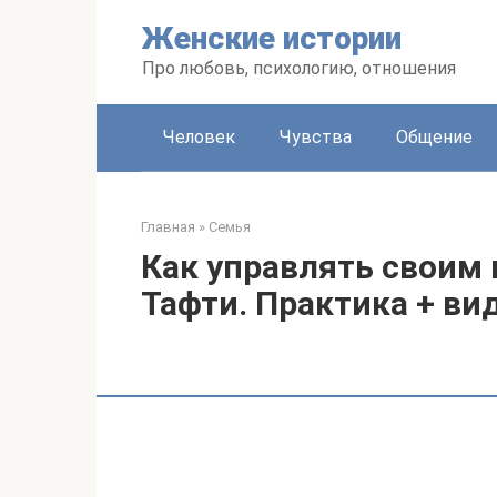
Перейти
Женские истории
к
контенту
Про любовь, психологию, отношения
Человек
Чувства
Общение
Главная
»
Семья
Как управлять своим
Тафти. Практика + ви