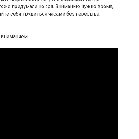
оже придумали не зря. Вниманию нужно время,
йте себя трудиться часами без перерыва.
и вниманием