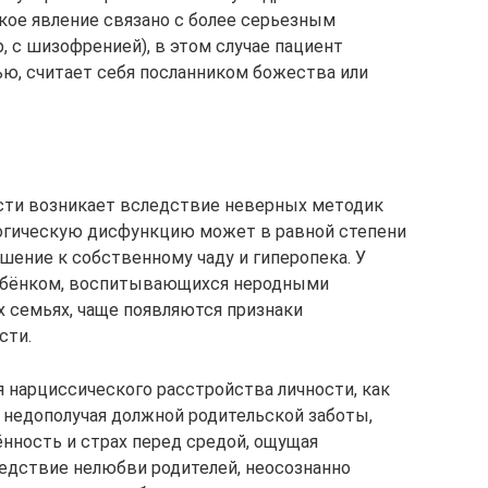
акое явление связано с более серьезным
 с шизофренией), в этом случае пациент
ью, считает себя посланником божества или
сти возникает вследствие неверных методик
логическую дисфункцию может в равной степени
шение к собственному чаду и гиперопека. У
ебёнком, воспитывающихся неродными
х семьях, чаще появляются признаки
сти.
нарциссического расстройства личности, как
 недополучая должной родительской заботы,
нность и страх перед средой, ощущая
едствие нелюбви родителей, неосознанно