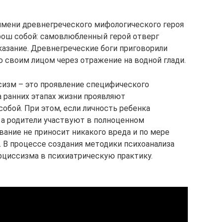
имени древнегреческого мифологического героя
рош собой: самовлюбленный герой отверг
казание. Древнегреческие боги приговорили
своим лицом через отражение на водной глади.
сизм – это проявление специфического
а ранних этапах жизни проявляют
обой. При этом, если личность ребенка
 а родители участвуют в полноценном
вание не приносит никакого вреда и по мере
. В процессе создания методики психоанализа
рциссизма в психиатрическую практику.