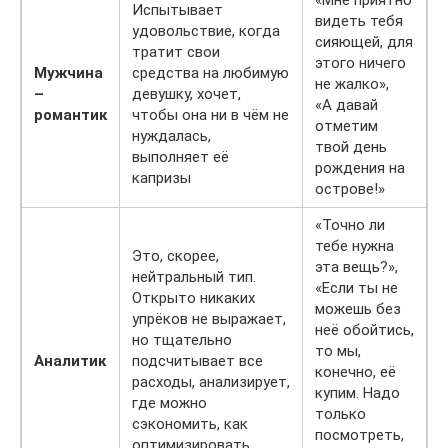
Испытывает
видеть тебя
удовольствие, когда
сияющей, для
тратит свои
этого ничего
Мужчина
средства на любимую
не жалко»,
–
девушку, хочет,
«А давай
романтик
чтобы она ни в чём не
отметим
нуждалась,
твой день
выполняет её
рождения на
капризы
острове!»
«Точно ли
тебе нужна
Это, скорее,
эта вещь?»,
нейтральный тип.
«Если ты не
Открыто никаких
можешь без
упрёков не выражает,
неё обойтись,
но тщательно
то мы,
Аналитик
подсчитывает все
конечно, её
расходы, анализирует,
купим. Надо
где можно
только
сэкономить, как
посмотреть,
оптимизировать