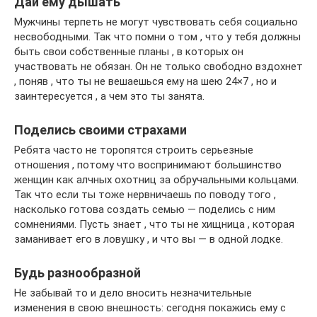
Дай ему дышать
Мужчины терпеть не могут чувствовать себя социально
несвободными. Так что помни о том , что у тебя должны
быть свои собственные планы , в которых он
участвовать не обязан. Он не только свободно вздохнет
, поняв , что ты не вешаешься ему на шею 24×7 , но и
заинтересуется , а чем это ты занята.
Поделись своими страхами
Ребята часто не торопятся строить серьезные
отношения , потому что воспринимают большинство
женщин как алчных охотниц за обручальными кольцами.
Так что если ты тоже нервничаешь по поводу того ,
насколько готова создать семью — поделись с ним
сомнениями. Пусть знает , что ты не хищница , которая
заманивает его в ловушку , и что вы — в одной лодке.
Будь разнообразной
Не забывай то и дело вносить незначительные
изменения в свою внешность: сегодня покажись ему с