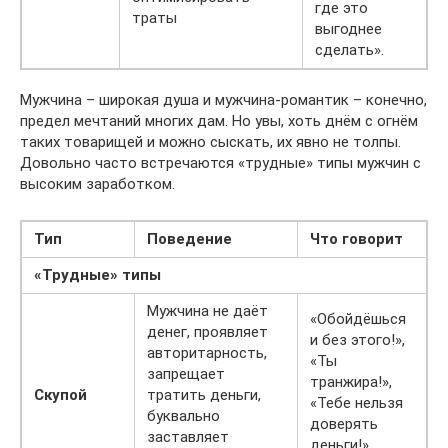
где это
траты
выгоднее
сделать».
Мужчина – широкая душа и мужчина-романтик – конечно,
предел мечтаний многих дам. Но увы, хоть днём с огнём
таких товарищей и можно сыскать, их явно не толпы.
Довольно часто встречаются «трудные» типы мужчин с
высоким заработком.
Тип
Поведение
Что говорит
«Трудные» типы
Мужчина не даёт
«Обойдёшься
денег, проявляет
и без этого!»,
авторитарность,
«Ты
запрещает
транжира!»,
Скупой
тратить деньги,
«Тебе нельзя
буквально
доверять
заставляет
деньги!»