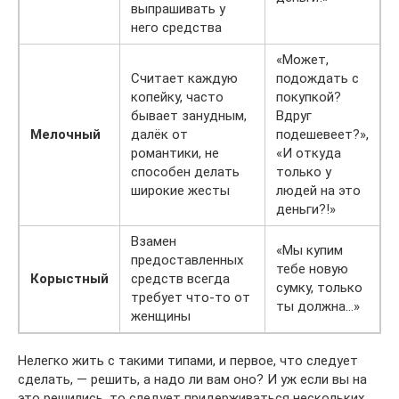
выпрашивать у
него средства
«Может,
Считает каждую
подождать с
копейку, часто
покупкой?
бывает занудным,
Вдруг
Мелочный
далёк от
подешевеет?»,
романтики, не
«И откуда
способен делать
только у
широкие жесты
людей на это
деньги?!»
Взамен
«Мы купим
предоставленных
тебе новую
Корыстный
средств всегда
сумку, только
требует что-то от
ты должна…»
женщины
Нелегко жить с такими типами, и первое, что следует
сделать, — решить, а надо ли вам оно? И уж если вы на
это решились, то следует придерживаться нескольких