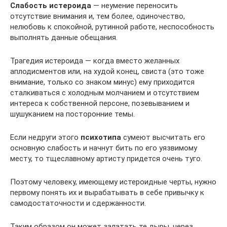
Слабость истероида
— неумение переносить
отсутствие внимания и, тем более, одиночество,
нелюбовь к спокойной, рутинной работе, неспособность
выполнять данные обещания.
Трагедия истероида — когда вместо желанных
аплодисментов или, на худой конец, свиста (это тоже
внимание, только со знаком минус) ему приходится
сталкиваться с холодным молчанием и отсутствием
интереса к собственной персоне, позевыванием и
шушуканием на посторонние темы.
Если недруги этого
психотипа
сумеют высчитать его
основную слабость и начнут бить по его уязвимому
месту, то тщеславному артисту придется очень туго.
Поэтому человеку, имеющему истероидные черты, нужно
первому понять их и вырабатывать в себе привычку к
самодостаточности и сдержанности.
Таким образом он может залатать те дыры, через