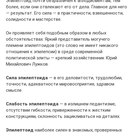
Эпилептоид почти безразличен к аплодисментам, тем
более, если они отвлекают его от дела. Главное для него
— результат. Его сила — в практичности, взвешенности,
солидности и мастерстве.
Он проявляет себя подобным образом в любых
обстоятельствах. Яркий представитель могучего
племени эпилептоидов (это слово не имеет никакого
отношения к эпилепсии) в среде современной
политической элиты — крепкий хозяйственник Юрий
Михайлович Лужков.
Сила эпилептоида
— в его деловитости, трудолюбии,
точности, адекватности мировосприятия, здравом
смысле.
Слабость эпилептоида
— в излишнем педантизме,
отсутствии гибкости, приверженности к жестким
конструкциям, склонность зацикливаться на деталях.
Эпилептоид
наиболее силен в знакомых, проверенных