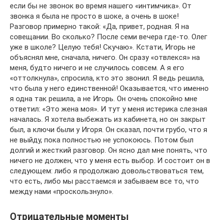
если бы не звонок во время нашего «интимчика». От
звонка я была не просто в шоке, а очень в шоке!
Разговор примерно такой: «Да, привет, родная. Я на
совещании. Во сколько? После семи вечера где-то. Олег
уже в школе? Целую тебя! Скучаю». Кстати, Игорь не
объяснял мне, сначала, ничего. Он сразу «отвлекся» на
меня, будто ничего и не случилось совсем. А я его
«оттолкнула», спросила, кто это звонил. Я ведь решила,
что была у него единственной! Оказывается, что именно
я одна так решила, а не Игорь. Он очень спокойно мне
ответил: «Это жена моя». И тут у меня истерика слезная
началась. Я хотела выбежать из кабинета, но он закрыт
был, а ключи были у Игоря. Он сказал, почти грубо, что я
не выйду, пока полностью не успокоюсь. Потом был
долгий и жесткий разговор. Он ясно дал мне понять, что
ничего не должен, что у меня есть выбор. И состоит он в
следующем: либо я продолжаю довольствоваться тем,
что есть, либо мы расстаемся и забываем все то, что
между нами «проскользнуло».
Отрицательные моменты