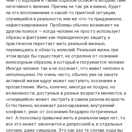
чем-то хорошем и таким образом ослабить воздействие
негативного явления. Причем, не так уж и важно, будет
ли это воспоминание о какой-то приятной ситуации,
случившейся в реальности, или же что-то придуманное,
нафантазированное. Проблемы обычно возникают на
другом полюсе — когда человек не просто использует
образы и фантазию как периодическую защиту, а
практически перестает жить реальной жизнью,
перемещаясь в область иллюзий. Реальная жизнь при
этом вроде бы существует, но отделена от сознания
иллюзорным образом, в который и погружается человек.
Иногда человек так и не осознает, что живет неполно и
неполноценно. Но очень часто, обычно уже на закате
активной жизни вдруг может наступить осознание и
просветление. Жить, конечно, никогда не поздно, но
возможности, доступные в разные возраста меняются, а
«очнувшийся» может застрять в самом разном возрасте.
Естественно, возникает разочарование, внутренний
конфликт, ужас от осознания бездарно потраченных
лет. А поскольку привычки жить в реальном мире нет, то
все это может закончится и депрессией и, в отдельных
случаях, даже суицидом. Это как раз те случаи, кода вы