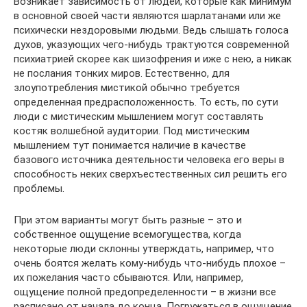
Возникает зависимость от людей, которые как минимум
в основной своей части являются шарлатанами или же
психически нездоровыми людьми. Ведь слышать голоса
духов, указующих чего-нибудь трактуются современной
психиатрией скорее как шизофрения и иже с нею, а никак
не послания тонких миров. Естественно, для
злоупотребления мистикой обычно требуется
определенная предрасположенность. То есть, по сути
люди с мистическим мышлением могут составлять
костяк волшебной аудитории. Под мистическим
мышлением тут понимается наличие в качестве
базового источника деятельности человека его веры в
способность неких сверхъестественных сил решить его
проблемы.
При этом варианты могут быть разные – это и
собственное ощущение всемогущества, когда
некоторые люди склонны утверждать, например, что
очень боятся желать кому-нибудь что-нибудь плохое –
их пожелания часто сбываются. Или, например,
ощущение полной предопределенности – в жизни все
расписано от начала до конца. Погружаться в ощущение