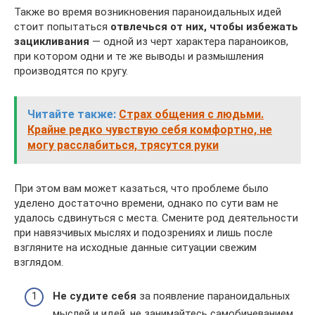
Также во время возникновения параноидальных идей
стоит попытаться
отвлечься от них, чтобы избежать
зацикливания
— одной из черт характера параноиков,
при котором одни и те же выводы и размышления
производятся по кругу.
Читайте также:
Страх общения с людьми.
Крайне редко чувствую себя комфортно, не
могу расслабиться, трясутся руки
При этом вам может казаться, что проблеме было
уделено достаточно времени, однако по сути вам не
удалось сдвинуться с места. Смените род деятельности
при навязчивых мыслях и подозрениях и лишь после
взгляните на исходные данные ситуации свежим
взглядом.
Не судите себя
за появление параноидальных
мыслей и идей, не занимайтесь самобичеванием