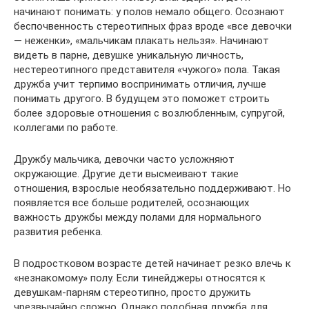
начинают понимать: у полов немало общего. Осознают
беспочвенность стереотипных фраз вроде «все девочки
— неженки», «мальчикам плакать нельзя». Начинают
видеть в парне, девушке уникальную личность,
нестереотипного представителя «чужого» пола. Такая
дружба учит терпимо воспринимать отличия, лучше
понимать другого. В будущем это поможет строить
более здоровые отношения с возлюбленным, супругой,
коллегами по работе.
Дружбу мальчика, девочки часто усложняют
окружающие. Другие дети высмеивают такие
отношения, взрослые необязательно поддерживают. Но
появляется все больше родителей, осознающих
важность дружбы между полами для нормального
развития ребенка.
В подростковом возрасте детей начинает резко влечь к
«незнакомому» полу. Если тинейджеры относятся к
девушкам-парням стереотипно, просто дружить
чрезвычайно сложно. Однако подобная дружба для