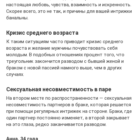
настоящая любовь, чувства, взаимность и искренность.
Скорее всего, это не так, и причины для вашей интрижки
банальны.
Кризис среднего возраста
К таким ситуациям часто приводит кризис среднего
возраста и желание мужчины почувствовать себя
молодым. В подобных отношениях процент того, что
треугольник закончится разводом с бывшей женой и
браком с новой пассией намного выше, чем в других
случаях.
Сексуальная несовместимость в паре
На втором месте по распространенности — сексуальная
несовместимость партнеров в браке, которая решается
при помощи регулярных интрижек на стороне. Браки, где
один партнер постоянно изменяет, а второй закрывает
на это глаза, редко заканчивается разводом.
Анна, 34 года