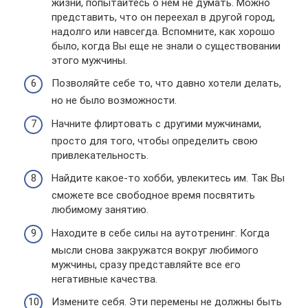
жизни, попытайтесь о нем не думать. Можно
представить, что он переехал в другой город,
надолго или навсегда. Вспомните, как хорошо
было, когда Вы еще не знали о существовании
этого мужчины.
Позволяйте себе то, что давно хотели делать,
но не было возможности.
Начните флиртовать с другими мужчинами,
просто для того, чтобы определить свою
привлекательность.
Найдите какое-то хобби, увлекитесь им. Так Вы
сможете все свободное время посвятить
любимому занятию.
Находите в себе силы на аутотренинг. Когда
мысли снова закружатся вокруг любимого
мужчины, сразу представляйте все его
негативные качества.
Измените себя. Эти перемены не должны быть