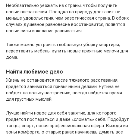
Необязательно уезжать из страны, чтобы получить
новые впечатления. Поездка на природу доставит не
меньше удовольствия, чем экзотическая страна. В обоих
случаях душевное равновесие восстановится, появятся
новые силы и желание развиваться.
Также можно устроить глобальную уборку квартиры,
переставить мебель, купить новые приятные мелочи для
дома.
Найти любимое дело
Жизнь не остановится после тяжелого расставания,
придется заниматься привычными делами. Рутина не
пойдет на пользу настроению, всегда найдется время
для грустных мыслей.
Лучше найти новое для себя занятие, для которого
придется постараться и даже «сломать» себя. Подойдут
танцы, спорт, новая профессиональная сфера. Выходя из
зоны комфорта, о старых ранах начинаешь думать все