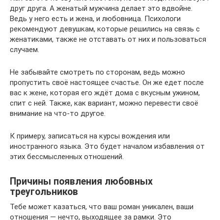
друг друга. А женатый мужчина делает это вдвойне.
Ведь у него есть и жена, и любовница. Психологи
рекомендуют девушкам, которые решились на связь с
женатиками, также не отставать от них и пользоваться
случаем.
Не забывайте смотреть по сторонам, ведь можно
пропустить своё настоящее счастье. Он же едет после
вас к жене, которая его ждёт дома с вкусным ужином,
спит с ней. Также, как вариант, можно перевести своё
внимание на что-то другое.
К примеру, записаться на курсы вождения или
иностранного языка. Это будет началом избавления от
этих бессмысленных отношений.
Причины появления любовных
треугольников
Тебе может казаться, что ваш роман уникален, ваши
отношения — нечто, выходящее за рамки. Это