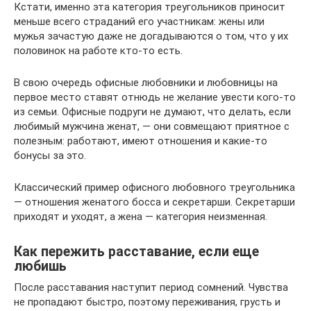
Кстати, именно эта категория треугольников приносит
меньше всего страданий его участникам: жены или
мужья зачастую даже не догадываются о том, что у их
половинок на работе кто-то есть.
В свою очередь офисные любовники и любовницы на
первое место ставят отнюдь не желание увести кого-то
из семьи. Офисные подруги не думают, что делать, если
любимый мужчина женат, — они совмещают приятное с
полезным: работают, имеют отношения и какие-то
бонусы за это.
Классический пример офисного любовного треугольника
— отношения женатого босса и секретарши. Секретарши
приходят и уходят, а жена — категория неизменная.
Как пережить расставание, если еще
любишь
После расставания наступит период сомнений. Чувства
не пропадают быстро, поэтому переживания, грусть и