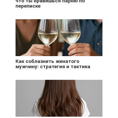
что ты нравишься парню по
переписке
Как соблазнить женатого
мужчину: стратегия и тактика