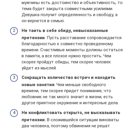
мужчины есть достоинство и объективность, то
тема будет закрыта совместными усилиями.
Девушка получит определенность и свободу, а
он вернется в семью.
Не таить в себе обиду, невысказанные
претензии
. Пусть расставание сопровождается
благодарностью к совместно проведенному
времени. Счастливые моменты должны остаться
в памяти, а все плохое нужно простить. Чем
скорее пройдут обиды, тем скорее человек
уйдет из мыслей.
Сокращать количество встреч и находить
новые занятия
. Чем меньше свободного
времени, тем скорее придет понимание, что
любовник не так много значит в жизни, есть
другое приятное окружение и интересные дела.
Не конфликтовать открыто, не высказывать
претензии.
В сложившейся ситуации виноваты
два человека, поэтому обвинения не решат