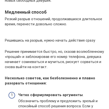
новых свободных девушек.
Медленный способ
Резкий разрыв отношений, продолжавшихся длительное
время, перенести довольно сложно.
Решившись на разрыв, нужно начать действия сразу
Решение принимается быстро, но, сказав возлюбленному
«прощай» и заблокировав его номер телефона, девушка
начинает сомневаться и мучиться, рискует сорваться и
снова выйти на контакт.
Несколько советов, как безболезненно и плавно
разорвать отношения:
Четко сформулировать аргументы
.
Обозначить проблему и предложить зрелый и
спокойный способ решения вопроса. Если у