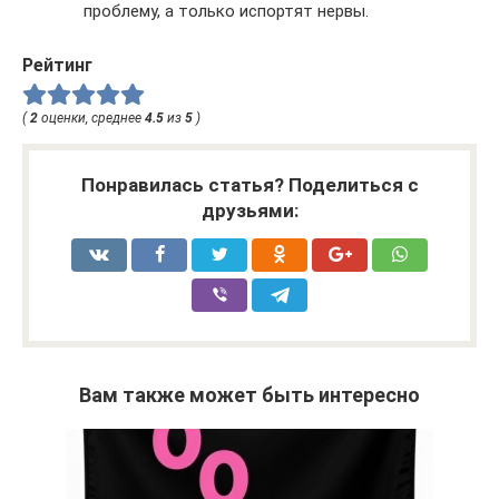
проблему, а только испортят нервы.
Рейтинг
(
2
оценки, среднее
4.5
из
5
)
Понравилась статья? Поделиться с
друзьями:
Вам также может быть интересно