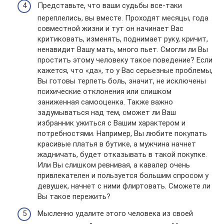
Представьте, что ваши судьбы все-таки
переплелись, вы вместе. Проходят месяцы, года
совместной жизни и тут он начинает Вас
критиковать, изменять, поднимает руку, кричит,
ненавидит Вашу мать, много пьет. Смогли ли Вы
простить этому человеку такое поведение? Если
кажется, что «да», то у Вас серьезные проблемы,
Вы готовы терпеть боль, значит, не исключены
психические отклонения или слишком
заниженная самооценка. Также важно
задумываться над тем, сможет ли Ваш
избранник ужиться с Вашим характером и
потребностями. Например, Вы любите покупать
красивые платья в бутике, а мужчина начнет
жадничать, будет отказывать в такой покупке.
Или Вы слишком ревнивая, а кавалер очень
привлекателен и пользуется большим спросом у
девушек, начнет с ними флиртовать. Сможете ли
Вы такое пережить?
Мысленно удалите этого человека из своей