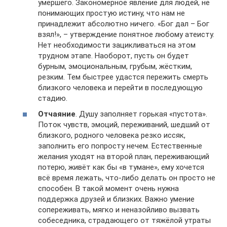
умершего. Закономерное явление для людей, не
понимающих простую истину, что нам не
принадлежит абсолютно ничего. «Бог дал – Бог
взял!», – утверждение понятное любому атеисту.
Нет необходимости зацикливаться на этом
трудном этапе. Наоборот, пусть он будет
бурным, эмоциональным, грубым, жёстким,
резким. Тем быстрее удастся пережить смерть
близкого человека и перейти в последующую
стадию.
Отчаяние
. Душу заполняет горькая «пустота».
Поток чувств, эмоций, переживаний, шедший от
близкого, родного человека резко иссяк,
заполнить его попросту нечем. Естественные
желания уходят на второй план, переживающий
потерю, живёт как бы «в тумане», ему хочется
всё время лежать, что-либо делать он просто не
способен. В такой момент очень нужна
поддержка друзей и близких. Важно умение
сопереживать, мягко и неназойливо вызвать
собеседника, страдающего от тяжёлой утраты