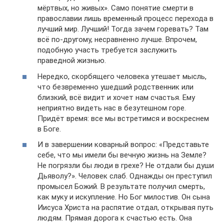
мёртвых, но живых». Само понятие смерти в
православии лишь временный процесс перехода в
лучший мир. Лучший! Тогда зачем горевать? Там
всё по-другому, несравненно лучше. Впрочем,
подобную участь требуется заслужить
праведной жизнью.
Нередко, скорбящего человека утешает мысль,
что безвременно ушедший родственник или
близкий, всё видит и хочет нам счастья. Ему
неприятно видеть нас в безутешном горе.
Придёт время: все мы встретимся и воскреснем
в Боге.
И в завершении коварный вопрос: «Представьте
себе, что мы имели бы вечную жизнь на Земле?
Не погрязли бы люди в грехе? Не отдали бы души
Дьяволу?». Человек слаб. Однажды он преступил
промысел Божий. В результате получил смерть,
как муку и искупление. Но Бог милостив. Он сына
Иисуса Христа на распятие отдал, открывая путь
людям. Прямая дорога к счастью есть. Она