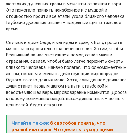
жестоких душевных травм в моменты отчаяния и горя.
Это помогало принять неизбежное и с мудрой и
стойкостью пройти все этапы ухода близкого человека.
Глубокие духовные знания – надёжный щит в тяжёлое
время.
Случись в доме беда, и мы идём в храм, к Богу, просить
милости, покровительства небесных сил. Хотим, чтобы
Всевышний за нас заступился, помог, отвёл муки и
страдания, сделал, чтобы было легче пережить смерть
близкого человека. Наивно полагая, что одномоментным
актом, сможем изменить действующий миропорядок.
Одного такого деяния мало. Хотя, если данное движение
души станет первым шагом на пути к глубокой и
всеобъемлющей вере, мировоззрение изменится. Дорога
к новому пониманию вещей, нахождению иных – вечных
ценностей, будет открыта.
Читайте также:
6 способов понять, что
разлюбила парня. Что делать с уходящими