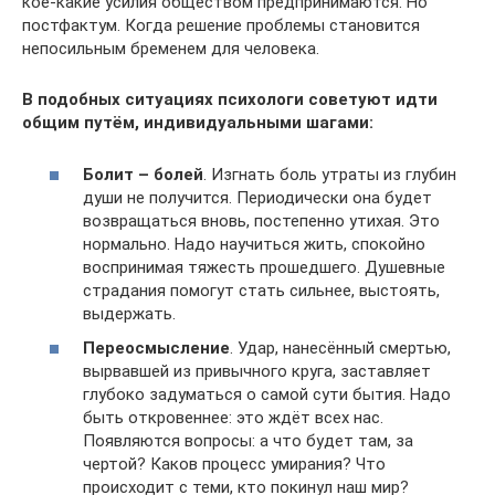
кое-какие усилия обществом предпринимаются. Но
постфактум. Когда решение проблемы становится
непосильным бременем для человека.
В подобных ситуациях психологи советуют идти
общим путём, индивидуальными шагами:
Болит – болей
. Изгнать боль утраты из глубин
души не получится. Периодически она будет
возвращаться вновь, постепенно утихая. Это
нормально. Надо научиться жить, спокойно
воспринимая тяжесть прошедшего. Душевные
страдания помогут стать сильнее, выстоять,
выдержать.
Переосмысление
. Удар, нанесённый смертью,
вырвавшей из привычного круга, заставляет
глубоко задуматься о самой сути бытия. Надо
быть откровеннее: это ждёт всех нас.
Появляются вопросы: а что будет там, за
чертой? Каков процесс умирания? Что
происходит с теми, кто покинул наш мир?