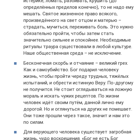
истерике, ломать, разбивать, крушить (до
определённых пределов конечно), то не надо ему
мешать. Святое жизненное право всякого,
произведённого на свет отцом и матерью –
страдать, мучиться, переживать боль. Это нужно
обязательно пройти, чтобы затем стать
значительно сильнее и спокойнее. Необходимые
ритуалы траура существовали в любой культуре.
Наше общественная среда – не исключение.
Бесконечная скорбь и отчаяние – великий грех.
Как и самоубийство. Бог подарил человеку
жизнь, чтобы пройти череду трудных, тяжёлых
испытаний, и обрести истинную Веру. По-другому
не получится. Не стоит оглядываться на ложную
мораль и искать чужих рецептов. По жизни
человек идёт своим путём, данной лично ему
дорогой. Но и оглянуться на других не помешает.
Они тоже прошли через такое, значит и нам это
по силам.
Для верующего человека существует загробная
жизнь, чудо воскрешения. «Бог не есть Бог