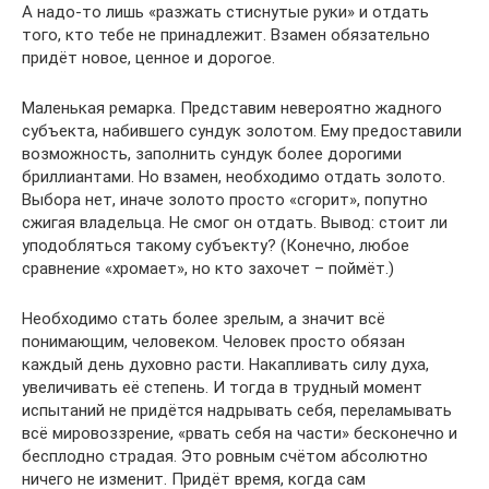
А надо-то лишь «разжать стиснутые руки» и отдать
того, кто тебе не принадлежит. Взамен обязательно
придёт новое, ценное и дорогое.
Маленькая ремарка. Представим невероятно жадного
субъекта, набившего сундук золотом. Ему предоставили
возможность, заполнить сундук более дорогими
бриллиантами. Но взамен, необходимо отдать золото.
Выбора нет, иначе золото просто «сгорит», попутно
сжигая владельца. Не смог он отдать. Вывод: стоит ли
уподобляться такому субъекту? (Конечно, любое
сравнение «хромает», но кто захочет – поймёт.)
Необходимо стать более зрелым, а значит всё
понимающим, человеком. Человек просто обязан
каждый день духовно расти. Накапливать силу духа,
увеличивать её степень. И тогда в трудный момент
испытаний не придётся надрывать себя, переламывать
всё мировоззрение, «рвать себя на части» бесконечно и
бесплодно страдая. Это ровным счётом абсолютно
ничего не изменит. Придёт время, когда сам