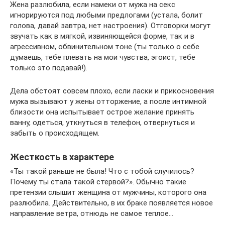
Жена разлюбила, если намеки от мужа на секс
игнорируются под любыми предлогами (устала, болит
голова, давай завтра, нет настроения). Отговорки могут
звучать как в мягкой, извиняющейся форме, так и в
агрессивном, обвинительном тоне (ты только о себе
думаешь, тебе плевать на мои чувства, эгоист, тебе
только это подавай!).
Дела обстоят совсем плохо, если ласки и прикосновения
мужа вызывают у жены отторжение, а после интимной
близости она испытывает острое желание принять
ванну, одеться, уткнуться в телефон, отвернуться и
забыть о происходящем.
Жесткость в характере
«Ты такой раньше не была! Что с тобой случилось?
Почему ты стала такой стервой?». Обычно такие
претензии слышит женщина от мужчины, которого она
разлюбила. Действительно, в их браке появляется новое
направление ветра, отнюдь не самое теплое…