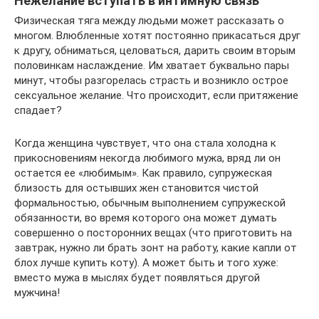
Нежелание вступать в интимную связь
Физическая тяга между людьми может рассказать о
многом. Влюбленные хотят постоянно прикасаться друг
к другу, обниматься, целоваться, дарить своим вторым
половинкам наслаждение. Им хватает буквально пары
минут, чтобы разгорелась страсть и возникло острое
сексуальное желание. Что происходит, если притяжение
спадает?
Когда женщина чувствует, что она стала холодна к
прикосновениям некогда любимого мужа, вряд ли он
остается ее «любимым». Как правило, супружеская
близость для остывших жен становится чистой
формальностью, обычным выполнением супружеской
обязанности, во время которого она может думать
совершенно о посторонних вещах (что приготовить на
завтрак, нужно ли брать зонт на работу, какие капли от
блох лучше купить коту). А может быть и того хуже:
вместо мужа в мыслях будет появляться другой
мужчина!