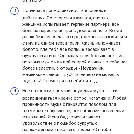
от этого!».
Появилась прямолинейность в словах и
действиях. Со стороны кажется, словно
женщина испытывает терпение партнера, все
больше переступая грань дозволенного. Когда
разлюбил человека, но продолжаешь находиться
с ним на одной территории, жизнь напоминает
болото, где тебя все больше засасывает в
пучину негатива. Сдерживаться больше нет сил,
поэтому муж с каждой ссорой слышит о себе все
более нелестные отзывы: «Неудачник,
маменькин сынок, трус! Ты ничего не можешь
сделать! Посмотри на себя!» и т. д.
Все слабости, промахи, неумения мужа стали
восприниматься крайне остро, негативно. Любая
провинность мужа становится поводом для
затяжных конфликтов, оскорблений, выяснений
отношений. Жена будто испытывает
удовольствие от ошибок супруга, с
наслаждением тыкая его носом. «От тебя