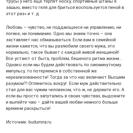
трусы у него еще терпят носку, спортивные штаны я
зашью, вместо геля для бриться воспользуется пеной в
этот раз» и т. д.
Любовь – чувство, не поддающееся ни управлению, ни
логике, ни пониманию. Одно мы знаем точно – она
заставляет нас обманываться. Если вам в семейной
жизни кажется, что вы разлюбили своего мужа, это
нормально, такое бывает с каждой живой женщиной!
Все устают от быта, проблем, бешеного ритма жизни…
Однако если мы будем действовать по сиюминутному
импульсу, то потеряемся в собственной же
нереализованности! Тогда за что нас величают Высшим
разумом?! Оглянитесь вокруг. Если муж действительно
стал для вас чужим человеком, что ж, не держите его. А
если вы просто запутались в своих чувствах, выдохните
и выпейте чаю – дайте вашей любви немного больше
времени раскрыться!
Источник: budumna.ru