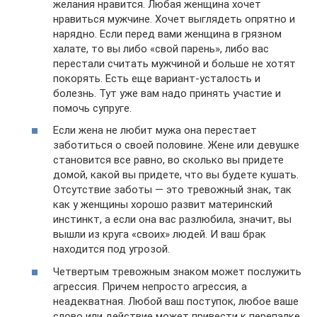
желания нравится. Любая женщина хочет
нравиться мужчине. Хочет выглядеть опрятно и
нарядно. Если перед вами женщина в грязном
халате, то вы либо «свой парень», либо вас
перестали считать мужчиной и больше не хотят
покорять. Есть еще вариант-усталость и
болезнь. Тут уже вам надо принять участие и
помочь супруге.
Если жена не любит мужа она перестает
заботиться о своей половине. Жене или девушке
становится все равно, во сколько вы придете
домой, какой вы придете, что вы будете кушать.
Отсутствие заботы — это тревожный знак, так
как у женщины хорошо развит материнский
инстинкт, а если она вас разлюбила, значит, вы
вышли из круга «своих» людей. И ваш брак
находится под угрозой.
Четвертым тревожным знаком может послужить
агрессия. Причем непросто агрессия, а
неадекватная. Любой ваш поступок, любое ваше
слово или действие может привести к перепалке,