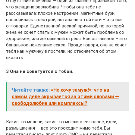
Отсутствие влечения — один из главных признаков того,
что женщина разлюбила. Чтобы она тебе не
рассказывала: плохое настроение, магнитные бури,
поссорилась с сестрой, встала не с той ноги – это все
отговорки. Единственной веской причиной, по которой
жена не хочет спать с мужем может быть проблема со
здоровьем, или же сильный стресс. Все остальное – это
банальное нежелание секса. Проще говоря, она не хочет
тебя как мужчину в постели, но стесняется об этом
сказать.
3 Она не советуется с тобой.
Читайте также:
«Не хочу замуж!»: что на
самом деле скрывается за этими словами —
свободолюбие или комплексы?
Какие-то мелочи, какие-то мысли в ее голове, идеи,
размышления — все это проходит мимо тебя. Вы
перестали писать друг другу СМС – ки, перестали