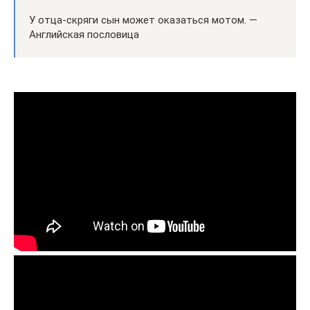
У отца-скряги сын может оказаться мотом. —
Английская пословица