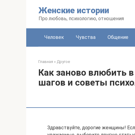
Перейти
Женские истории
к
контенту
Про любовь, психологию, отношения
Человек
Чувства
Общение
Главная
»
Другое
Как заново влюбить в
шагов и советы психо
Здравствуйте, дорогие женщины! Есл
уважаемые, выберите другую статью