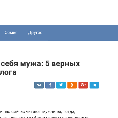
Семья
Другое
 себя мужа: 5 верных
лога
и нас сейчас читают мужчины, тогда,
, так как тут мы будем делиться женскими