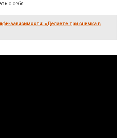
ть с себя.
лфи-зависимости: «Делаете три снимка в