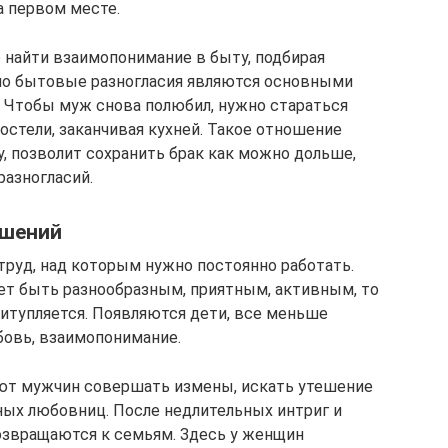
а первом месте.
о найти взаимопонимание в быту, подбирая
о бытовые разногласия являются основными
. Чтобы муж снова полюбил, нужно стараться
постели, заканчивая кухней. Такое отношение
, позволит сохранить брак как можно дольше,
разногласий.
ошений
руд, над которым нужно постоянно работать.
ет быть разнообразным, приятным, активным, то
ритупляется. Появляются дети, все меньше
бовь, взаимопонимание.
ают мужчин совершать измены, искать утешение
вных любовниц. После недлительных интриг и
озвращаются к семьям. Здесь у женщин