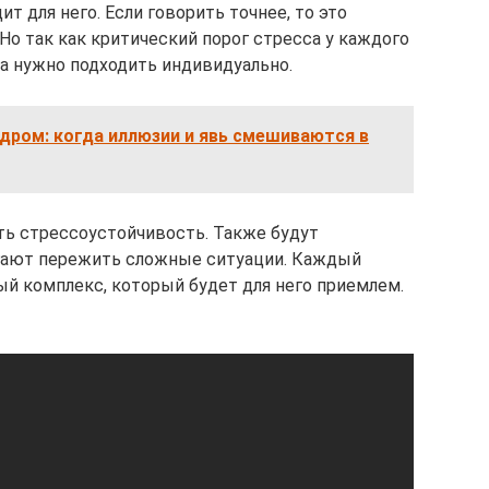
т для него. Если говорить точнее, то это
о так как критический порог стресса у каждого
ра нужно подходить индивидуально.
дром: когда иллюзии и явь смешиваются в
ить стрессоустойчивость. Также будут
гают пережить сложные ситуации. Каждый
й комплекс, который будет для него приемлем.