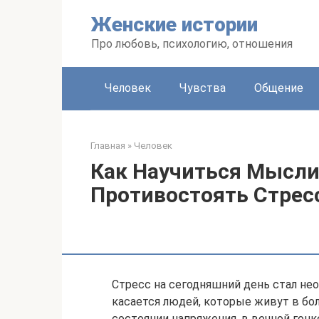
Перейти
Женские истории
к
контенту
Про любовь, психологию, отношения
Человек
Чувства
Общение
Главная
»
Человек
Как Научиться Мысли
Противостоять Стрес
Стресс на сегодняшний день стал не
касается людей, которые живут в бол
состоянии напряжения, в вечной гонк