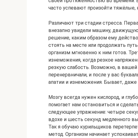
своей протяжённостью во времени. В
часто успевают произойти тяжёлые, 
Различают три стадии стресса. Первая
внезапно увидели машину, движущуюс
решение, каким образом ему действов
стоять на месте или продолжать путь 
организм мгновенно к ним готов. Тре
изнеможения, когда резкое напряжен
резкую слабость. Возможно, в вашей
перенервничали, и после у вас буква
апатии и изнеможения. Бывает, даже
Мозгу всегда нужен кислород, и глуб
помогает нам остановиться и сделать
следующее упражнение: четыре секун
вдохе и шесть секунд медленного вы
Так я обучаю курильщиков перетерпе
метод. Организм начинает успокаиват