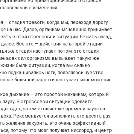
 организме во время хронического стресса
колоссальные изменения.
 — стадия тревоги, когда мы, переходя дорогу,
я на нас. Далее, организм мгновенно принимает
ать в этой стрессовой ситуации: бежать назад,
далее. Всё это — действия на второй стадии,
тья же стадия наступает потом, это стадия
ие всех сил организма вызывает такую же
 жизни были ситуации, когда вы сильно
льно подкашивались ноги, появлялось чувство
 после большой радости наступает изнеможение.
окое дыхание — это простой механизм, который
 паузу. В стрессовой ситуации сделайте
ды вдох, затем столько же времени пауза на
доха. Рекомендуется выполнить его десять раз.
ть желание закурить, это очень эффективный
ься, потому что мозг получает кислород, и центр