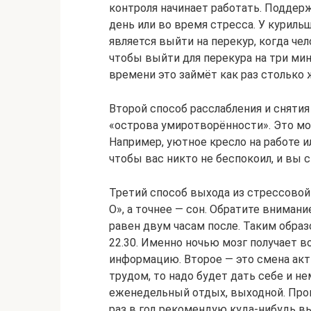
контроля начинает работать. Поддер
день или во время стресса. У курил
является выйти на перекур, когда чел
чтобы выйти для перекура на три ми
времени это займёт как раз столько 
Второй способ расслабления и снятия
«острова умиротворённости». Это м
Например, уютное кресло на работе 
чтобы вас никто не беспокоил, и вы
Третий способ выхода из стрессовой
О», а точнее — сон. Обратите внимани
равен двум часам после. Таким образ
22.30. Именно ночью мозг получает 
информацию. Второе — это смена ак
трудом, то надо будет дать себе и н
еженедельный отдых, выходной. Пров
раз в год рекомендую куда-нибудь в