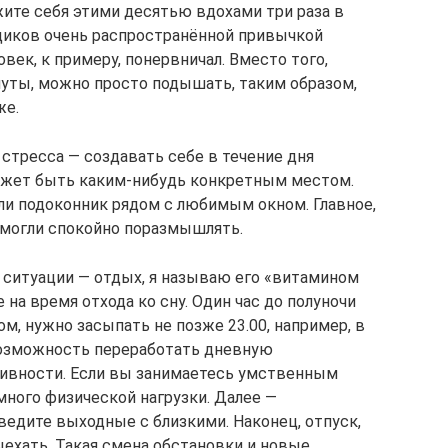
жите себя этими десятью вдохами три раза в
ьщиков очень распространённой привычкой
овек, к примеру, понервничал. Вместо того,
нуты, можно просто подышать, таким образом,
же.
 стресса — создавать себе в течение дня
ожет быть каким-нибудь конкретным местом.
или подоконник рядом с любимым окном. Главное,
 смогли спокойно поразмышлять.
 ситуации — отдых, я называю его «витамином
е на время отхода ко сну. Один час до полуночи
ом, нужно засыпать не позже 23.00, например, в
возможность переработать дневную
тивности. Если вы занимаетесь умственным
емного физической нагрузки. Далее —
едите выходные с близкими. Наконец, отпуск,
ыехать. Такая смена обстановки и новые