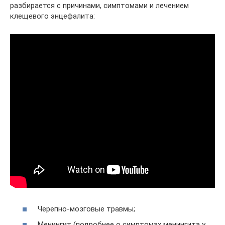
разбирается с причинами, симптомами и лечением
клещевого энцефалита:
Черепно-мозговые травмы;
Менингит (подробнее о симптомах менингита у