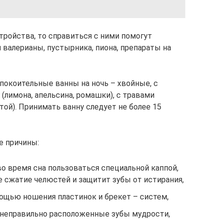
тройства, то справиться с ними помогут
 валерианы, пустырника, пиона, препараты на
спокоительные ванны на ночь – хвойные, с
(лимона, апельсина, ромашки), с травами
той). Принимать ванну следует не более 15
е причины:
во время сна пользоваться специальной каппой,
 сжатие челюстей и защитит зубы от истирания,
мощью ношения пластинок и брекет – систем,
 неправильно расположенные зубы мудрости,