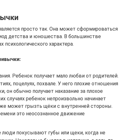
вычки
является просто так. Она может сформироваться
риод детства и юношества. В большинстве
х психологического характера.
ривычки:
ния. Ребенок получает мало любви от родителей.
иях, поцелуях, похвале. У него плохие отношения
и, он обычно получает наказание за плохое
ких случаях ребенок непроизвольно начинает
кже может грызть щёки с внутренней стороны.
ремени это неосознанное движение
 люди покусывают губы или щеки, когда не