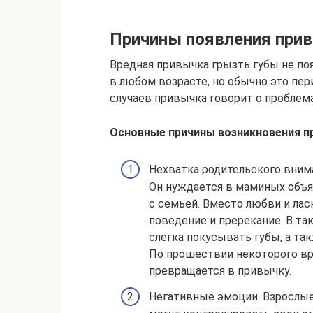
Причины появления при
Вредная привычка грызть губы не по
в любом возрасте, но обычно это пе
случаев привычка говорит о проблема
Основные причины возникновения п
Нехватка родительского внима
Он нуждается в маминых объят
с семьей. Вместо любви и ласк
поведение и пререкание. В та
слегка покусывать губы, а та
По прошествии некоторого в
превращается в привычку.
Негативные эмоции. Взрослые