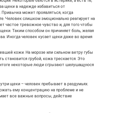
оции. Некоторые бьются в истерике, а есть те,
 за щеки в надежде избавиться от
 Привычка может проявляться, когда
те. Человек слишком эмоционально реагирует на
ет частое тревожное чувство и, для того чтобы
 щеки. Таким способом он причиняет боль, желая
ва. Иногда человек кусает щеки даже во время
евшей кожи. На морозе или сильном ветру губы
ь становится грубой, кожа трескается. Это
В итоге некоторые люди сгрызают шелушащуюся
нутри щеки – человек пребывает в раздумьях.
ржать ему концентрацию на проблеме и не
думает все важные вопросы, действие