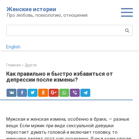
Перейти
Женские истории
к
Про любовь, психологию, отношения
контенту
Поиск:
English
Главная
»
Другое
Как правильно и быстро избавиться от
депрессии после измены?
Мужская и женская измена, особенно в браке, — разные
вещи. Если мужик при виде сексуальной девушки
перестает думать головой и включает головку, то
женщина делает этот шаг осознанно. Я ни в коем случае