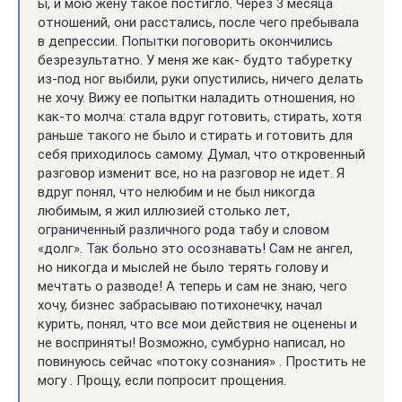
ы, и мою жену такое постигло. Через 3 месяца
отношений, они расстались, после чего пребывала
в депрессии. Попытки поговорить окончились
безрезультатно. У меня же как- будто табуретку
из-под ног выбили, руки опустились, ничего делать
не хочу. Вижу ее попытки наладить отношения, но
как-то молча: стала вдруг готовить, стирать, хотя
раньше такого не было и стирать и готовить для
себя приходилось самому. Думал, что откровенный
разговор изменит все, но на разговор не идет. Я
вдруг понял, что нелюбим и не был никогда
любимым, я жил иллюзией столько лет,
ограниченный различного рода табу и словом
«долг». Так больно это осознавать! Сам не ангел,
но никогда и мыслей не было терять голову и
мечтать о разводе! А теперь и сам не знаю, чего
хочу, бизнес забрасываю потихонечку, начал
курить, понял, что все мои действия не оценены и
не восприняты! Возможно, сумбурно написал, но
повинуюсь сейчас «потоку сознания» . Простить не
могу . Прощу, если попросит прощения.