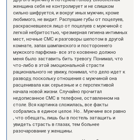
женщина себя не контролирует и не слишком
сильно шифруется, и вокруг иных мужчин, кроме
любимого, не видит. Распухшие губы от поцелуев,
раскрасневшееся лицо от поцелуев с мужчиной с
легкой небритостью, чрезмерная гигиена интимных
мест, ночные СМС и разговоры шепотом в другой
комнате, запах шампанского и постороннего
мужского парфюма- все это косвенно должно
меня было заставить бить тревогу. Понимал, что
что-либо в этой эмоциональной страсти
рационального не увижу, понимал, что дело идет к
разводу, поскольку отношения с мужчиной она
расценивала как серьезные и с перспективой
начала новой жизни. Случайно прочитал
недописанное СМС в телефоне, оставленном на
столе. Вся картинка сложилась, все факты
собрались в единое целое. Но… Мужчине все равно
, что обещать, лишь бы в постель затащить и
увидеть страсть в глазах, тем больнее
разочарование у женщины.