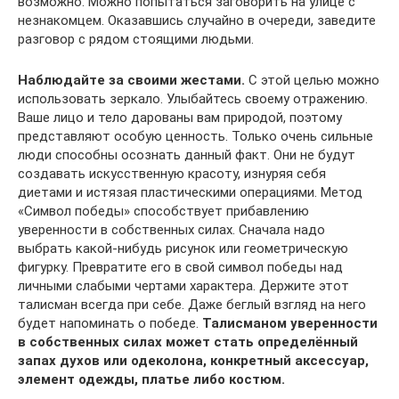
возможно. Можно попытаться заговорить на улице с
незнакомцем. Оказавшись случайно в очереди, заведите
разговор с рядом стоящими людьми.
Наблюдайте за своими жестами.
С этой целью можно
использовать зеркало. Улыбайтесь своему отражению.
Ваше лицо и тело дарованы вам природой, поэтому
представляют особую ценность. Только очень сильные
люди способны осознать данный факт. Они не будут
создавать искусственную красоту, изнуряя себя
диетами и истязая пластическими операциями. Метод
«Символ победы» способствует прибавлению
уверенности в собственных силах. Сначала надо
выбрать какой-нибудь рисунок или геометрическую
фигурку. Превратите его в свой символ победы над
личными слабыми чертами характера. Держите этот
талисман всегда при себе. Даже беглый взгляд на него
будет напоминать о победе.
Талисманом уверенности
в собственных силах может стать определённый
запах духов или одеколона, конкретный аксессуар,
элемент одежды, платье либо костюм.