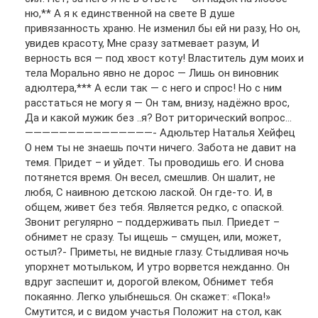
ню,** А я к единственной на свете В душе
привязанность храню. Не изменил бы ей ни разу, Но он,
увидев красоту, Мне сразу затмевает разум, И
верность вся — под хвост коту! Властитель дум моих и
тела Морально явно не дорос — Лишь он виновник
адюлтера,*** А если так — с него и спрос! Но с ним
расстаться не могу я — Он там, внизу, надёжно врос,
Да и какой мужик без ..я? Вот риторический вопрос…
———————————————- Адюльтер Наталья Хейфец
О нем ты не знаешь почти ничего. Забота не давит на
темя. Придет – и уйдет. Ты проводишь его. И снова
потянется время. Он весел, смешлив. Он шалит, не
любя, С наивною детскою лаской. Он где-то. И, в
общем, живет без тебя. Является редко, с опаской.
Звонит регулярно – поддерживать пыл. Приедет –
обнимет не сразу. Ты ищешь – смущен, или, может,
остыл?- Приметы, не видные глазу. Стыдливая ночь
упорхнет мотыльком, И утро ворвется нежданно. Он
вдруг заспешит и, дорогой влеком, Обнимет тебя
покаянно. Легко улыбнешься. Он скажет: «Пока!»
Смутится, и с видом участья Положит на стол, как