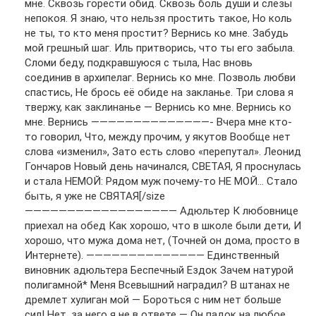
мне. Сквозь горести обид. Сквозь боль души и слёзы
непокоя. Я знаю, что нельзя простить такое, Но коль
не ты, то кто меня простит? Вернись ко мне. Забудь
мой грешный шаг. Иль притворись, что ты его забыла.
Сломи беду, подкравшуюся с тыла, Нас вновь
соединив в архипелаг. Вернись ко мне. Позволь любви
спастись, Не брось её обиде на закланье. Три слова я
твержу, как заклинанье — Вернись ко мне. Вернись ко
мне. Вернись ——————————————- Вчера мне кто-
то говорил, Что, между прочим, у якутов Вообще нет
слова «изменил», Зато есть слово «перепутал». Леонид
Гончаров Новый день начинался, СВЕТАЯ, Я проснулась
и стала НЕМОЙ: Рядом муж почему-то НЕ МОЙ… Стало
быть, я уже не СВЯТАЯ[/size
—————————————————— Адюльтер К любовнице
приехал на обед Как хорошо, что в школе были дети, И
хорошо, что мужа дома нет, (Точней он дома, просто в
Интернете). —————————————— Единственный
виновник адюльтера Беспечный Ездок Зачем натурой
полигамной* Меня Всевышний наградил? В штанах не
дремлет хулиган мой — Бороться с ним нет больше
сил! Нет, за него я не в ответе — Он падок на любое