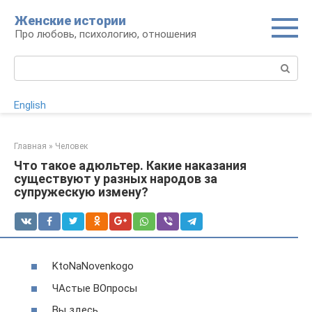
Перейти
Женские истории
к
Про любовь, психологию, отношения
контенту
Поиск:
English
Главная
»
Человек
Что такое адюльтер. Какие наказания
существуют у разных народов за
супружескую измену?
KtoNaNovenkogo
ЧАстые ВОпросы
Вы здесь