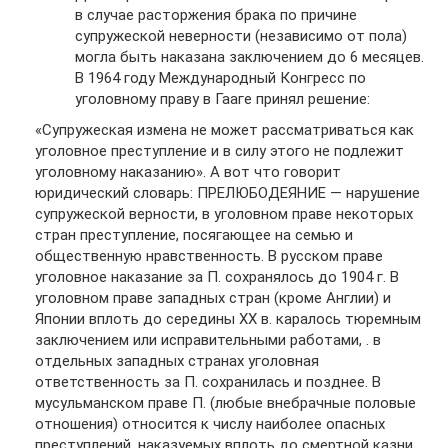
в случае расторжения брака по причине
супружеской неверности (независимо от пола)
могла быть наказана заключением до 6 месяцев.
В 1964 году Международный Конгресс по
уголовному праву в Гааге принял решение:
«Супружеская измена не может рассматриваться как
уголовное преступление и в силу этого не подлежит
уголовному наказанию». А вот что говорит
юридический словарь: ПРЕЛЮБОДЕЯНИЕ — нарушение
супружеской верности, в уголовном праве некоторых
стран преступление, посягающее на семью и
общественную нравственность. В русском праве
уголовное наказание за П. сохранялось до 1904 г. В
уголовном праве западных стран (кроме Англии) и
Японии вплоть до середины XX в. каралось тюремным
заключением или исправительными работами, . в
отдельных западных странах уголовная
ответственность за П. сохранилась и позднее. В
мусульманском праве П. (любые внебрачные половые
отношения) относится к числу наиболее опасных
преступлений, наказуемых вплоть до смертной казни