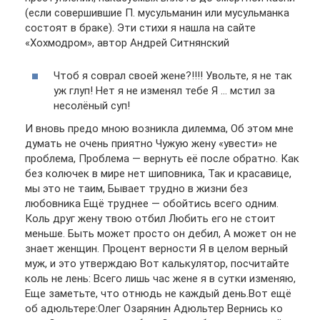
(если совершившие П. мусульманин или мусульманка
состоят в браке). Эти стихи я нашла на сайте
«Хохмодром», автор Андрей Ситнянский
Чтоб я соврал своей жене?!!!! Увольте, я не так
уж глуп! Нет я не изменял тебе Я … мстил за
несолёный суп!
И вновь предо мною возникла дилемма, Об этом мне
думать не очень приятно Чужую жену «увести» не
проблема, Проблема — вернуть её после обратно. Как
без колючек в мире нет шиповника, Так и красавице,
мы это не таим, Бывает трудно в жизни без
любовника Ещё труднее — обойтись всего одним.
Коль друг жену твою отбил Любить его не стоит
меньше. Быть может просто он дебил, А может он не
знает женщин. Процент верности Я в целом верный
муж, и это утверждаю Вот калькулятор, посчитайте
коль не лень: Всего лишь час жене я в сутки изменяю,
Еще заметьте, что отнюдь не каждый день.Вот ещё
об адюльтере:Олег Озарянин Адюльтер Вернись ко