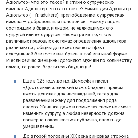
Адюльтер- что это такое? и стихи о супружеских
изменах Адюльтер- что это такое? Википедия Адюльтер
Адюльтер ( _fr. adultere), прелюбодеяние, супружеская
измена — добровольный половой акт между лицом,
состоящим в браке, и лицом, не являющимся его
супругой или её супругом. Несмотря на то, что в
различных правовых системах определения адюльтера
различаются, общим для всех является факт
сексуальной близости вне брака, в той или иной форме.
И если сейчас женщины догоняют мужчин по количеству
измен, то ранее: берегитесь блудницы!
Еще в 325 году до н.э. Демосфен писал:
«Достойный эллинский муж обладает правом
иметь девушек для наслаждений, гетер для
развлечений и жену для продолжения рода
своего. Жена же даже в помыслах своих не смеет
изменить супругу, а любая неверность должна
примерно наказываться публично, вплоть до
умерщвления»
До второй половины XIX века виновная сторона