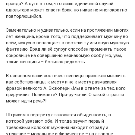
правда? А суть в том, что лишь единичный случай
адюльтера может спасти брак, но никак не многократно
повторяющийся.
Замечательно и удивительно, если на протяжении многих
лет женщина, кроме того, что поддерживает мужчину во
всём, искусно воплощает в постели ту или иную мужскую
фантазию. Вряд ли её супруг способен променять такое
сокровище на совершенно незнакомую особу. Но, увы,
такие женщины – большая редкость.
В основном наши соотечественницы привыкли мыслить
как собственницы, к месту и не к месту размахивая
фразой великого А. Экзюпери «Мы в ответе за тех, кого
приручили». Понимаете? При-ру-чи-ли. О какой страсти
может идти речь?!
Штрихом к портрету становится обыденность, в
которой увязают оба. И тогда звучит первый
тревожный колокол: мужчина находит отраду и
утешение – моральное и физическое – на стороне.