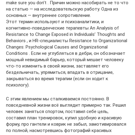
make sure you don’t . Причин можно насобирать не то что
на статью — на исследовательскую работу. Одна из
основных — внутреннее сопротивление.
Этот термин используют и психоаналитики, и
когнитивно‑поведенческие терапевты An Analysis of
Resistance to Change Exposed in Individuals’ Thoughts and
Behaviors , и HR‑специалисты Resistance to Organizational
Changes: Psychological Causes and Organizational
Conditions . Если не углубляться в дебри, он обозначает
мощный невидимый барьер, который мешает человеку
что‑то изменить в своей жизни, заставляет его
бездельничать, упрямиться, впадать в отрицание,
закрываться во время терапии (если он ходит к
психологу).
С этим явлением мы сталкиваемся постоянно. В
повседневной жизни всё выглядит примерно так. Решил
человек заняться спортом, поставил себе цель,
составил план тренировок, купил удобную и красивую
форму, про гантели и коврик не забыл, замотивировался
по полной, насмотревшись фотографий красивых