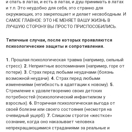
и спать в латах, и есть в латах, и душ принимать в латах
и т.п. Это неудобно для себя, это странно для
окружающих, это закрепощает и делает несвободным. И
САМОЕ ГЛАВНОЕ: ЭТО НЕ МЕНЯЕТ ВАШУ ЖИЗНЬ В
ЛУЧШУЮ СТОРОНУ. ВЫ ПРОСТО ПРИСПОСОБИЛИСЬ.
Типичные случаи, после которых проявляются
психологические защиты и сопротивления.
1.
Прошлая психологическая травма (например, сильный
стресс).
2.
Неприятные воспоминания (например, горе от
потери).
3.
Страх перед любыми неудачами (боязнь
возможной неудачи).
4.
Страх перед любыми
изменениями (негибкость в адаптации к новому).
5.
Стремление к удовлетворению своих детских
потребностей (психологический инфантилизм у
взрослых).
6.
Вторичная психологическая выгода от
своей болезни или своего состояния (несмотря на
очевидный ущерб).
7.
Слишком строгое «жесткое»
сознание, когда оно наказывает человека
непрекращающимися страданиями за реальные и