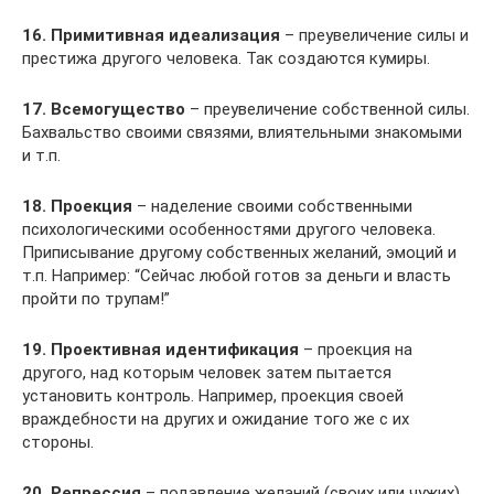
16. Примитивная идеализация
– преувеличение силы и
престижа другого человека. Так создаются кумиры.
17. Всемогущество
– преувеличение собственной силы.
Бахвальство своими связями, влиятельными знакомыми
и т.п.
18. Проекция
– наделение своими собственными
психологическими особенностями другого человека.
Приписывание другому собственных желаний, эмоций и
т.п. Например: “Сейчас любой готов за деньги и власть
пройти по трупам!”
19. Проективная идентификация
– проекция на
другого, над которым человек затем пытается
установить контроль. Например, проекция своей
враждебности на других и ожидание того же с их
стороны.
20. Репрессия
– подавление желаний (своих или чужих).