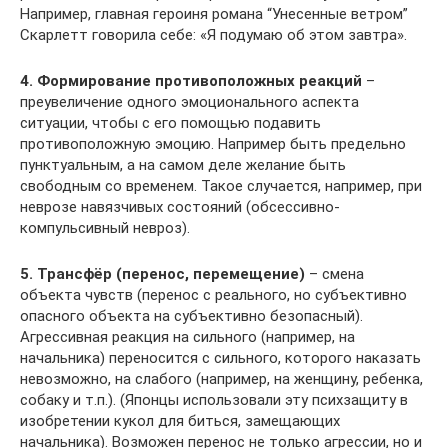
Например, главная героиня романа “Унесенные ветром”
Скарлетт говорила себе: «Я подумаю об этом завтра».
4. Формирование противоположных реакций
–
преувеличение одного эмоционального аспекта
ситуации, чтобы с его помощью подавить
противоположную эмоцию. Например быть предельно
пунктуальным, а на самом деле желание быть
свободным со временем. Такое случается, например, при
неврозе навязчивых состояний (обсессивно-
компульсивный невроз).
5. Трансфёр (перенос, перемещение)
– смена
объекта чувств (перенос с реального, но субъективно
опасного объекта на субъективно безопасный).
Агрессивная реакция на сильного (например, на
начальника) переносится с сильного, которого наказать
невозможно, на слабого (например, на женщину, ребенка,
собаку и т.п.). (Японцы использовали эту психзащиту в
изобретении кукол для биться, замещающих
начальника). Возможен перенос не только агрессии, но и