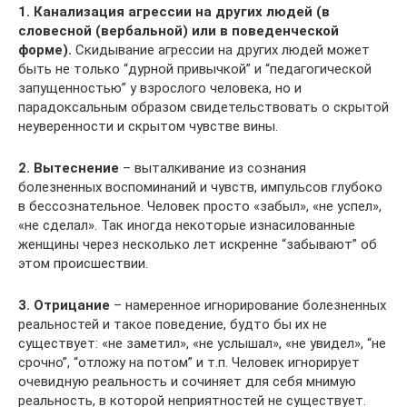
1. Канализация агрессии на других людей (в
словесной (вербальной) или в поведенческой
форме).
Скидывание агрессии на других людей может
быть не только “дурной привычкой” и “педагогической
запущенностью” у взрослого человека, но и
парадоксальным образом свидетельствовать о скрытой
неуверенности и скрытом чувстве вины.
2. Вытеснение
– выталкивание из сознания
болезненных воспоминаний и чувств, импульсов глубоко
в бессознательное. Человек просто «забыл», «не успел»,
«не сделал». Так иногда некоторые изнасилованные
женщины через несколько лет искренне “забывают” об
этом происшествии.
3. Отрицание
– намеренное игнорирование болезненных
реальностей и такое поведение, будто бы их не
существует: «не заметил», «не услышал», «не увидел», “не
срочно”, “отложу на потом” и т.п. Человек игнорирует
очевидную реальность и сочиняет для себя мнимую
реальность, в которой неприятностей не существует.