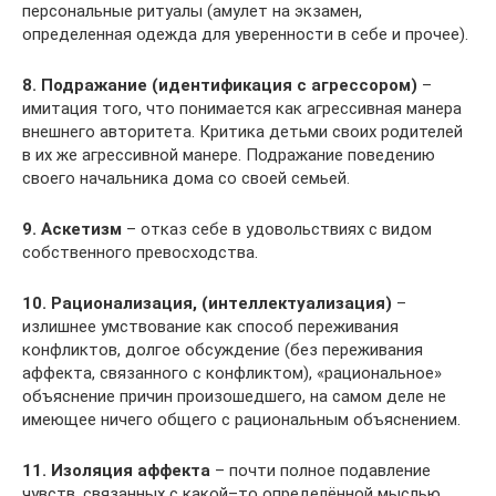
персональные ритуалы (амулет на экзамен,
определенная одежда для уверенности в себе и прочее).
8. Подражание (идентификация с агрессором)
–
имитация того, что понимается как агрессивная манера
внешнего авторитета. Критика детьми своих родителей
в их же агрессивной манере. Подражание поведению
своего начальника дома со своей семьей.
9. Аскетизм
– отказ себе в удовольствиях с видом
собственного превосходства.
10. Рационализация, (интеллектуализация)
–
излишнее умствование как способ переживания
конфликтов, долгое обсуждение (без переживания
аффекта, связанного с конфликтом), «рациональное»
объяснение причин произошедшего, на самом деле не
имеющее ничего общего с рациональным объяснением.
11. Изоляция аффекта
– почти полное подавление
чувств, связанных с какой–то определённой мыслью.